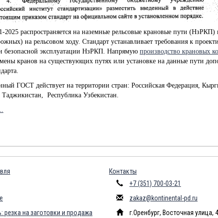
-2025 распространяется на наземные рельсовые крановые пути (НзРКП) 
ожных) на рельсовом ходу. Стандарт устанавливает требования к проект
и безопасной эксплуатации НзРКП. Напрямую
производство крановых ко
амены кранов на существующих путях или установке на данные пути доп
дарта.
ный ГОСТ действует на территории стран: Российская Федерация, Кыргы
 Таджикистан, Республика Узбекистан.
..
вля
Контакты
+7 (351) 700-03-21
е
zakaz@kontinental-pd.ru
: резка на заготовки и продажа
г.Оренбург, Восточная улица, 